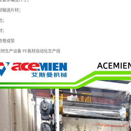
却输送片材；
边；
材；
收卷成型
料板材生产设备 PE板材自动化生产线