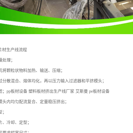
酸片材生产线流程
燥处理；
机将颗粒状物料加热、输送、压缩；
过分散混合、熔体均化，再以压力输入过滤器和平挤模头；
；pp板材设备 塑料板材挤出生产线厂家 艾斯曼 pe板材设备
模头内均匀配流复合、定量稳压挤出；
型；
片、冷却、定型；
至要求幅宽尺寸；