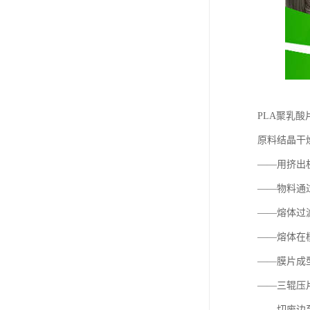
PLA聚乳
原料结晶干
——用挤出
——物料通
——熔体过滤
——熔体在
——膜片成
——三辊压
——切废边