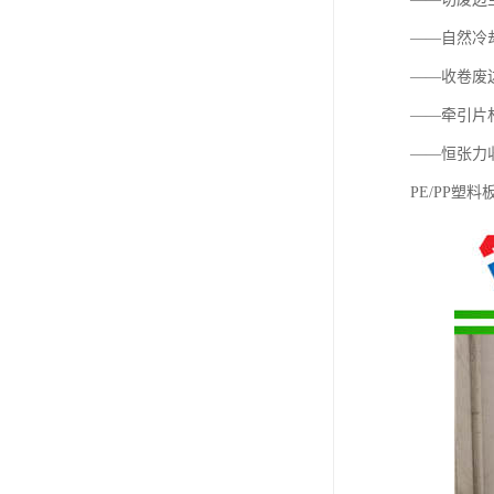
——自然冷
——收卷废
——牵引片
——恒张力
PE/PP塑