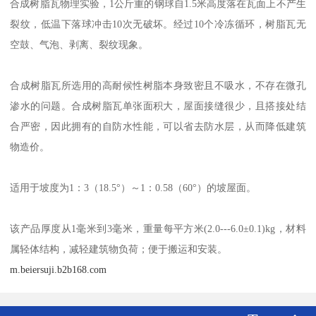
合成树脂瓦物理实验，1公斤重的钢球自1.5米高度落在瓦面上不产生
裂纹，低温下落球冲击10次无破坏。经过10个冷冻循环，树脂瓦无
空鼓、气泡、剥离、裂纹现象。
合成树脂瓦所选用的高耐候性树脂本身致密且不吸水，不存在微孔
渗水的问题。合成树脂瓦单张面积大，屋面接缝很少，且搭接处结
合严密，因此拥有的自防水性能，可以省去防水层，从而降低建筑
物造价。
适用于坡度为1：3（18.5°）～1：0.58（60°）的坡屋面。
该产品厚度从1毫米到3毫米，重量每平方米(2.0---6.0±0.1)kg，材料
属轻体结构，减轻建筑物负荷；便于搬运和安装。
m.beiersuji.b2b168.com