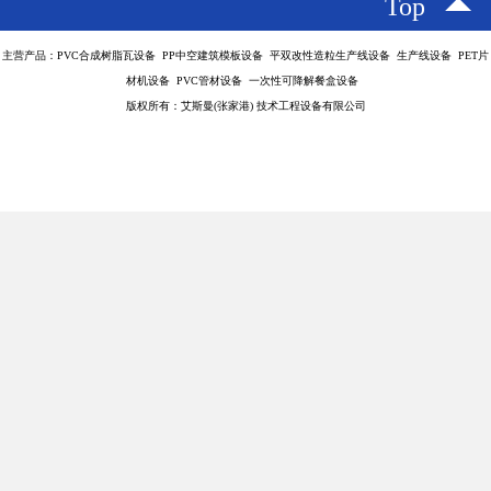
Top
主营产品：PVC合成树脂瓦设备 PP中空建筑模板设备 平双改性造粒生产线设备 生产线设备 PET片
材机设备 PVC管材设备 一次性可降解餐盒设备
版权所有：艾斯曼(张家港) 技术工程设备有限公司