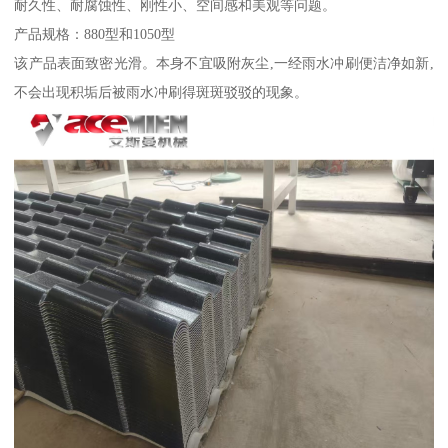
耐久性、耐腐蚀性、刚性小、空间感和美观等问题。
产品规格：880型和1050型
该产品表面致密光滑。本身不宜吸附灰尘,一经雨水冲刷便洁净如新,
不会出现积垢后被雨水冲刷得斑斑驳驳的现象。