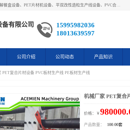
艾斯曼(张家港)技术工程设备有限公司主营业务：一次性可降解餐盒设备、PET片材机设备、平双改性造粒生产线设备、PVC合成树脂瓦设备、PP中空建筑模板设备、PVC管材设备等。成立至今，在国内我们的产品已经销售到全国所有省份，拥有多家客户，在国外产品出口到五十多个国家和地区。
设备有限公司
15995982036
18013639597
公司介绍
公司动态
产品知识
家 PET复合片材设备 PVC板材生产线 PE板材生产线
机械厂家 PET复合
980000.
价格：￥
产品数量：
100.00套