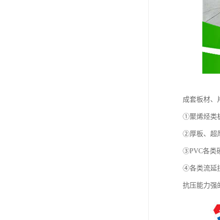
成套板材、
①聚烯烃类
②厚板、超厚
③PVC各
④各类流延
抗压能力强