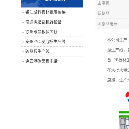
主电机
PVC仿大理石板生产线
镇江塑料板材批发价格
断路器
南通树脂瓦机器设备
固态继电器
徐州碳晶板多少钱
本公司生产
泰州PVC发泡板生产线
擦生产线，
碳晶板生产线
备 PE板材
连云港碳晶板电话
在大批大量
周期，生产