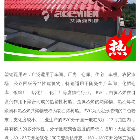
塑钢瓦用途：广泛适用于车间、厂房、仓库、住宅、车棚、农贸市
场、公路围板等**性建筑物，特别适用于陶瓷生产车间、化肥仓
库、镀锌厂、铝化厂、化工厂等腐蚀性行业。 PVC，由氯乙烯在引
发剂作用下聚合而成的热塑性树脂。是氯乙烯的均聚物。氯乙烯均
聚物和氯乙烯共聚物统称为氯乙烯树脂。PVC为无定形结构的白色粉
末，支化度较小。工业生产的PVC分子量一般在5万～12万范围内，
具有较大的多分散性，分子量随聚合温度的降低而增加；无固定熔
点，80～85℃开始软化,130℃变为粘弹态，160～180℃开始转变为粘