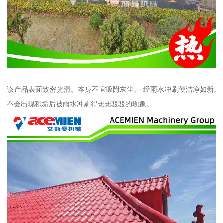
该产品表面致密光滑。本身不宜吸附灰尘,一经雨水冲刷便洁净如新,
不会出现积垢后被雨水冲刷得斑斑驳驳的现象。