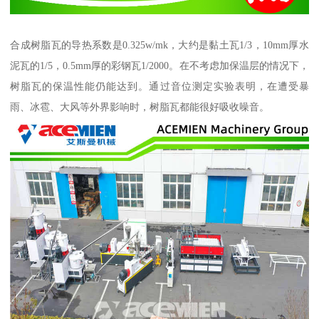
合成树脂瓦的导热系数是0.325w/mk，大约是黏土瓦1/3，10mm厚水
泥瓦的1/5，0.5mm厚的彩钢瓦1/2000。在不考虑加保温层的情况下，
树脂瓦的保温性能仍能达到。通过音位测定实验表明，在遭受暴
雨、冰雹、大风等外界影响时，树脂瓦都能很好吸收噪音。