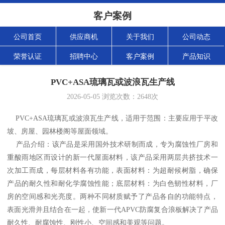
客户案例
公司首页
供应商机
关于我们
公司动态
荣誉认证
招聘中心
客户案例
产品知识
PVC+ASA琉璃瓦或波浪瓦生产线
2026-05-05
浏览次数：
2648
次
PVC+ASA琉璃瓦或波浪瓦生产线，适用于范围：主要应用于平改
坡、房屋、园林楼阁等屋面领域。
产品介绍：该产品是采用国外技术研制而成，专为腐蚀性厂房和
重酸雨地区而设计的新一代屋面材料，该产品采用两层共挤技术一
次加工而成，每层材料各有功能，表面材料：为超耐候树脂，确保
产品的耐久性和耐化学腐蚀性能；底层材料：为白色韧性材料，厂
房的空间感和光亮度。两种不同材质赋予了产品各自的功能特点，
表面光滑并且结合在一起，使新一代APVC防腐复合浪板解决了产品
耐久性、耐腐蚀性、刚性小、空间感和美观等问题。