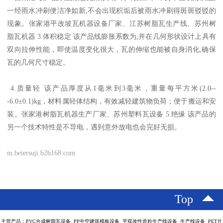
一经雨水冲刷便洁净如新,不会出现积垢后被雨水冲刷得斑斑驳驳的
现象。张家港平改坡瓦机器设备厂家、江苏树脂瓦生产线、苏州树
脂瓦机器 3.体积稳定 该产品线膨胀系数为,并在几何形状设计上具有
双向拉伸性能，即使温度变化很大，瓦的伸缩也能被自身消化,确保
瓦的几何尺寸稳定。
4.质量轻 该产品厚度从1毫米到3毫米，重量每平方米(2.0--
-6.0±0.1)kg，材料属轻体结构，有效减轻建筑物负荷；便于搬运和安
装。张家港树脂瓦机器生产厂家、苏州塑料瓦设备 5.绝缘 该产品的
另一个技术特性是不导电，遇到意外放电也会完好无损。
m.beiersuji.b2b168.com
Top
主营产品：PVC合成树脂瓦设备 PP中空建筑模板设备 平双改性造粒生产线设备 生产线设备 PET片