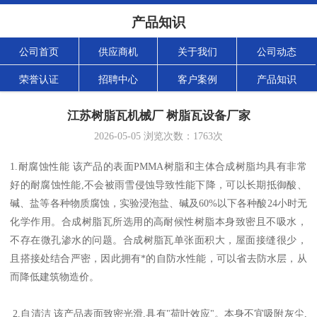
产品知识
公司首页
供应商机
关于我们
公司动态
荣誉认证
招聘中心
客户案例
产品知识
江苏树脂瓦机械厂 树脂瓦设备厂家
2026-05-05
浏览次数：
1763
次
1.耐腐蚀性能 该产品的表面PMMA树脂和主体合成树脂均具有非常
好的耐腐蚀性能,不会被雨雪侵蚀导致性能下降，可以长期抵御酸、
碱、盐等各种物质腐蚀，实验浸泡盐、碱及60%以下各种酸24小时无
化学作用。合成树脂瓦所选用的高耐候性树脂本身致密且不吸水，
不存在微孔渗水的问题。合成树脂瓦单张面积大，屋面接缝很少，
且搭接处结合严密，因此拥有*的自防水性能，可以省去防水层，从
而降低建筑物造价。
2.自清洁 该产品表面致密光滑,具有"荷叶效应"。本身不宜吸附灰尘,